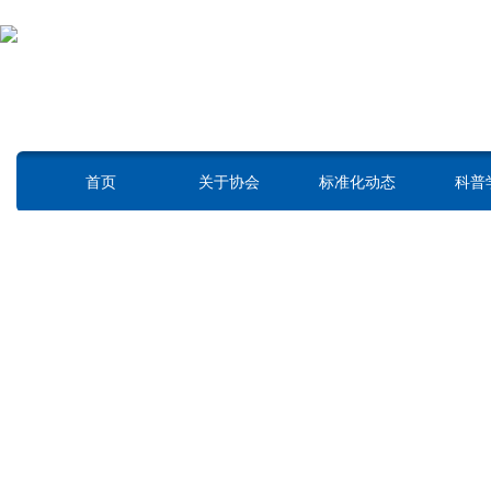
上海市标准化协会
凝聚 创新 服务 发展
SHANGHAI ASSOCIATION OF STANDARDIZATION
首页
关于协会
标准化动态
科普