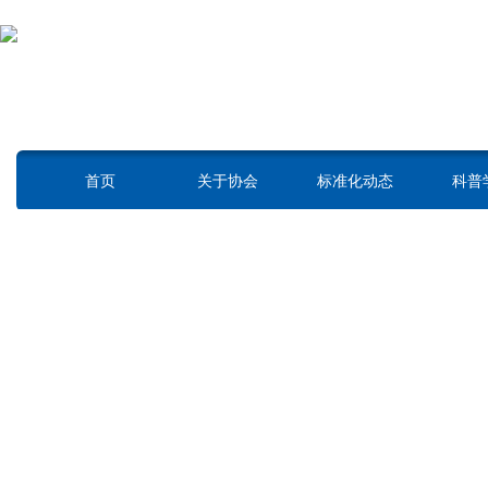
上海市标准化协会
凝聚 创新 服务 发展
SHANGHAI ASSOCIATION OF STANDARDIZATION
首页
关于协会
标准化动态
科普